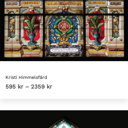
Tyska kyrkan Sthlm
Kristi Himmelsfärd
Prisintervall:
595
kr
–
2359
kr
595 kr
till
2359 kr