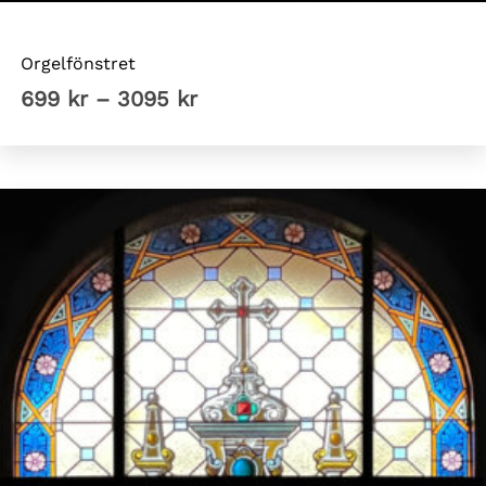
Tyska kyrkan Sthlm
Orgelfönstret
Prisintervall:
699
kr
–
3095
kr
699 kr
till
3095 kr