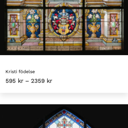
Tyska kyrkan Sthlm
Kristi födelse
Prisintervall:
595
kr
–
2359
kr
595 kr
till
2359 kr