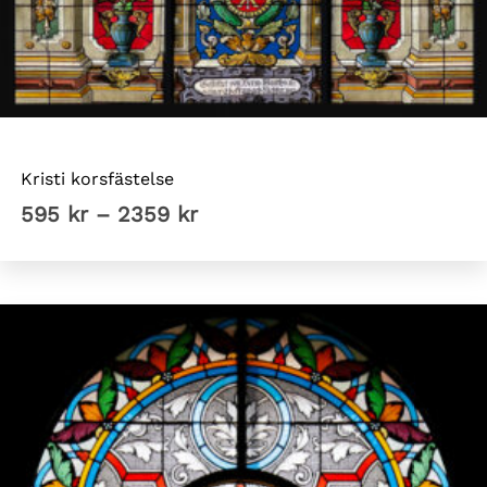
Tyska kyrkan Sthlm
Kristi korsfästelse
Prisintervall:
595
kr
–
2359
kr
595 kr
till
2359 kr