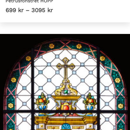
Petrusfönstret HOPP
Prisintervall:
699
kr
–
3095
kr
699 kr
till
3095 kr