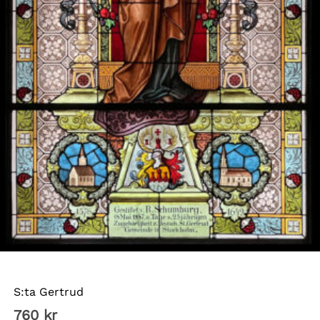
Tyska kyrkan Sthlm
S:ta Gertrud
760
kr