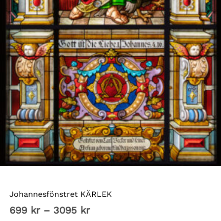
Höga smala fönster
Johannesfönstret KÄRLEK
Prisintervall:
699
kr
–
3095
kr