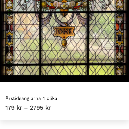
Årstidsänglarna
Årstidsänglarna 4 olika
Prisintervall:
179
kr
–
2795
kr
179 kr
till