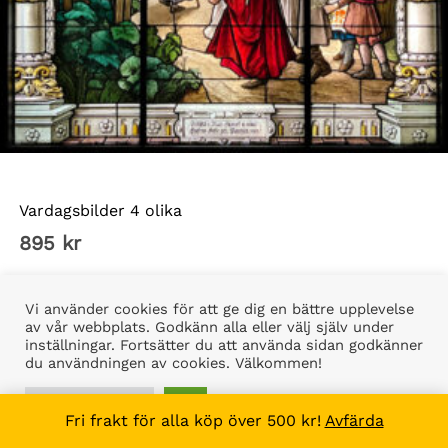
Tyska kyrkan Sthlm
Vardagsbilder 4 olika
895
kr
Vi använder cookies för att ge dig en bättre upplevelse
av vår webbplats. Godkänn alla eller välj själv under
inställningar. Fortsätter du att använda sidan godkänner
du användningen av cookies. Välkommen!
Kontakt direkt
INSTÄLLNINGAR
OK
Fri frakt för alla köp över 500 kr!
Avfärda