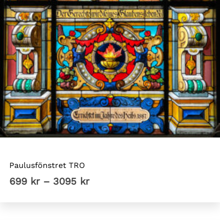
Höga smala fönster
Paulusfönstret TRO
Prisintervall:
699
kr
–
3095
kr
699 kr
till
3095 kr