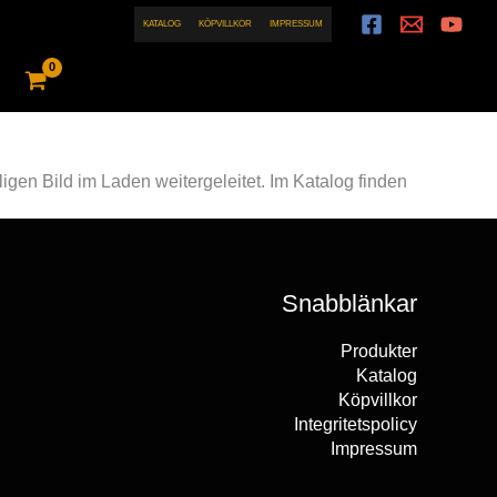
KATALOG
KÖPVILLKOR
IMPRESSUM
gen Bild im Laden weitergeleitet. Im Katalog finden
Snabblänkar
Produkter
Katalog
Köpvillkor
Integritetspolicy
Impressum