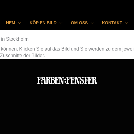
HEM
KÖP EN BILD
OM OSS
KONTAKT
 in Stockholm
können. Klicken Sie auf das Bild und Sie werden zu dem jeweili
uschnitte der Bilder.